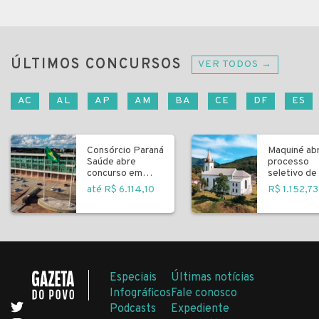
ÚLTIMOS CONCURSOS
VER TODOS →
AC
AL
AP
AM
BA
CE
DF
ES
Consórcio Paraná
Maquiné ab
Saúde abre
processo
concurso em
seletivo de 
Curitiba
fundamenta
até R$ 6.114,10
R$ 1.152,73
Especiais
Últimas notícias
Infográficos
Fale conosco
Podcasts
Expediente