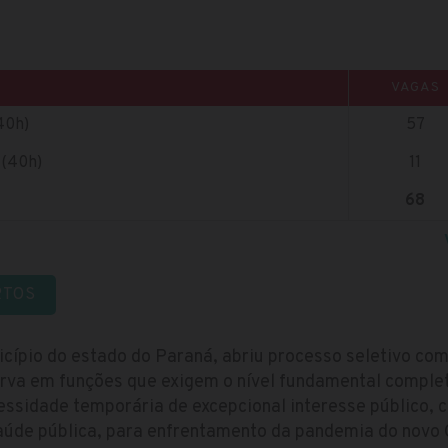
VAGAS
40h)
57
 (40h)
11
68
RTOS
icípio do estado do Paraná, abriu processo seletivo co
rva em funções que exigem o nível fundamental comple
essidade temporária de excepcional interesse público, 
úde pública, para enfrentamento da pandemia do novo 