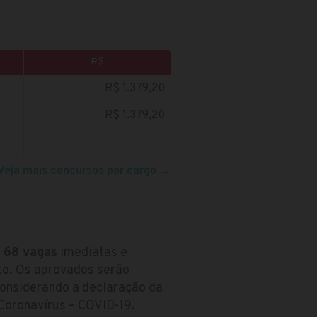
R$
R$ 1.379,20
R$ 1.379,20
Veja mais concursos por cargo
→
m
68 vagas
imediatas e
to. Os aprovados serão
considerando a declaração da
Coronavírus – COVID-19.