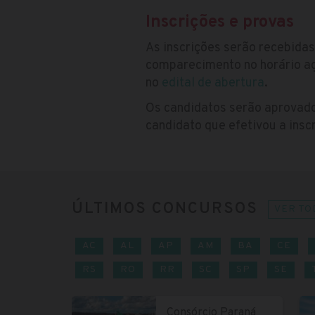
Inscrições e provas
As inscrições serão recebidas
comparecimento no horário a
no
edital de abertura
.
Os candidatos serão aprovados
candidato que efetivou a insc
ÚLTIMOS CONCURSOS
VER TO
AC
AL
AP
AM
BA
CE
RS
RO
RR
SC
SP
SE
Consórcio Paraná