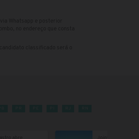
via Whatsapp e posterior
ombo, no endereço que consta
candidato classificado será o
PB
PR
PE
PI
RJ
RN
astro abre
Joinville abre