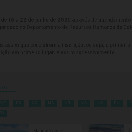
 de
16 a 22 de junho de 2020
através de agendamento 
gendado no Departamento de Recursos Humanos de Col
 assim que concluírem a inscrição, ou seja, o primeiro 
rição em primeiro lugar, e assim sucessivamente.
DOS →
DF
ES
GO
MA
MT
MS
MG
PA
TO
Maquiné abre
C