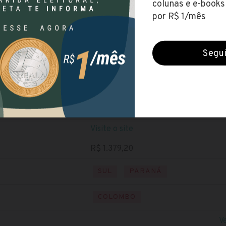
Prefeitura de Colombo (PR)
Encerradas (22 jun 2020)
NÍVEL FUNDAMENTAL
Baixe o edital
Visite o site
R$ 1.379,20
SUL
PARANÁ
COLOMBO
V