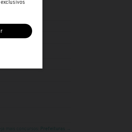
eja mais concursos:
Prefeituras
→