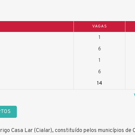
VAGAS
1
6
1
6
14
RTOS
igo Casa Lar (Cialar), constituído pelos municípios de C