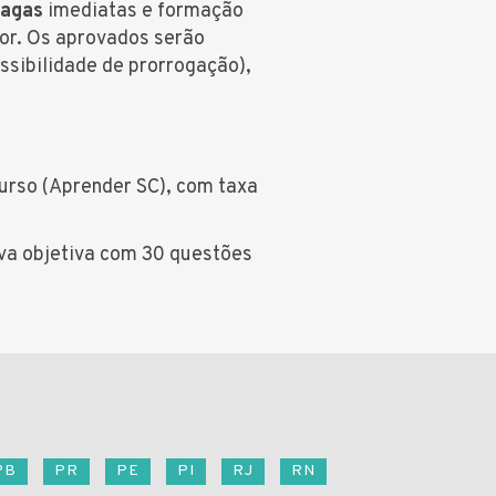
vagas
imediatas e formação
ior. Os aprovados serão
ssibilidade de prorrogação),
urso (Aprender SC), com taxa
a objetiva com 30 questões
PB
PR
PE
PI
RJ
RN