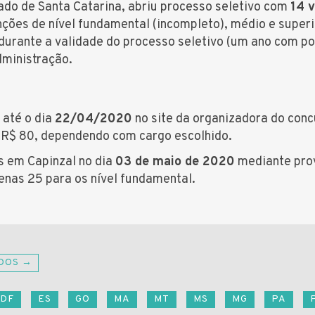
ado de Santa Catarina, abriu processo seletivo com
14 
nções de nível fundamental (incompleto), médio e super
urante a validade do processo seletivo (um ano com po
ministração.
 até o dia
22/04/2020
no site da organizadora do conc
e R$ 80, dependendo com cargo escolhido.
s em Capinzal no dia
03 de maio de 2020
mediante prov
enas 25 para os nível fundamental.
DOS →
DF
ES
GO
MA
MT
MS
MG
PA