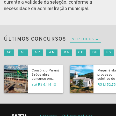
durante a validade da seleção, conforme a
necessidade da administração municipal.
ÚLTIMOS CONCURSOS
VER TODOS →
AC
AL
AP
AM
BA
CE
DF
ES
Consórcio Paraná
Maquiné ab
Saúde abre
processo
concurso em
seletivo de 
Curitiba
fundamenta
até R$ 6.114,10
R$ 1.152,73