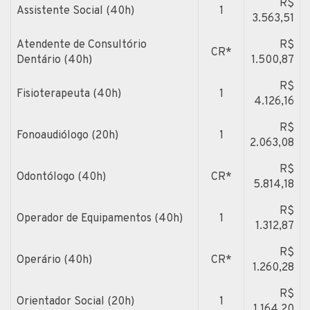
R$
Assistente Social (40h)
1
3.563,51
Atendente de Consultório
R$
CR*
Dentário (40h)
1.500,87
R$
Fisioterapeuta (40h)
1
4.126,16
R$
Fonoaudiólogo (20h)
1
2.063,08
R$
Odontólogo (40h)
CR*
5.814,18
R$
Operador de Equipamentos (40h)
1
1.312,87
R$
Operário (40h)
CR*
1.260,28
R$
Orientador Social (20h)
1
1.164,20