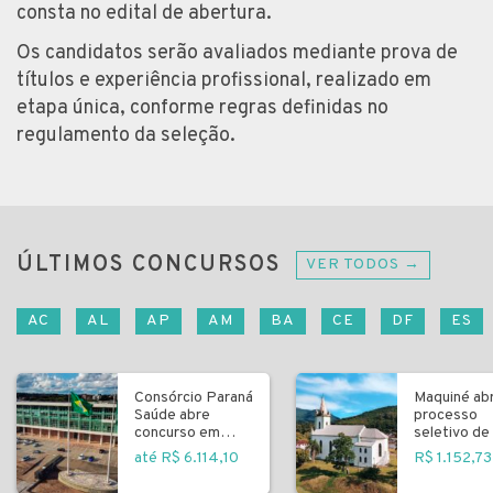
consta no edital de abertura.
Os candidatos serão avaliados mediante prova de
títulos e experiência profissional, realizado em
etapa única, conforme regras definidas no
regulamento da seleção.
ÚLTIMOS CONCURSOS
VER TODOS →
AC
AL
AP
AM
BA
CE
DF
ES
Consórcio Paraná
Maquiné ab
Saúde abre
processo
concurso em
seletivo de 
Curitiba
fundamenta
até R$ 6.114,10
R$ 1.152,73