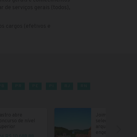
entos gerais e conhecimentos
ar de serviços gerais (todos),
nos cargos (efetivos e
PB
PR
PE
PI
RJ
RN
astro abre
Joinville abre
oncurso de nível
seleção para
uperior
arquitetos e
engenheiros
té R$ 10.688,88