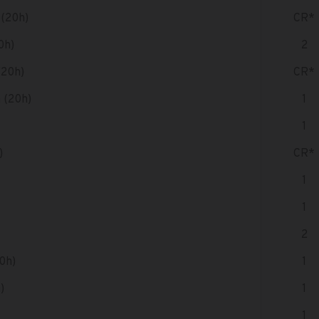
 (20h)
CR*
0h)
2
(20h)
CR*
 (20h)
1
1
)
CR*
1
1
2
0h)
1
)
1
1