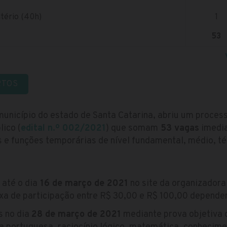
tério (40h)
1
53
RTOS
município do estado de Santa Catarina, abriu um process
lico (
edital n.º 002/2021
) que somam
53 vagas
imedia
 e funções temporárias de nível fundamental, médio, téc
 até o dia
16 de março de 2021
no site da organizadora 
axa de participação entre R$ 30,00 e R$ 100,00 depende
s no dia
28 de março de 2021
mediante prova objetiva 