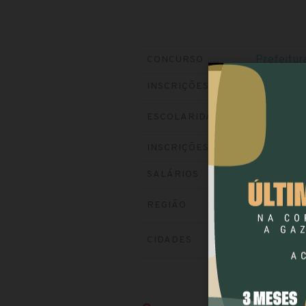
Prefeitur
CONCURSO
Encerrada
INSCRIÇÕES
ESCOLARIDADE
NÍVEL 
Visite o si
INSCRIÇÕES
até R$ 17
SALÁRIOS
REGIÃO
SUL
CIDADES
CERRO