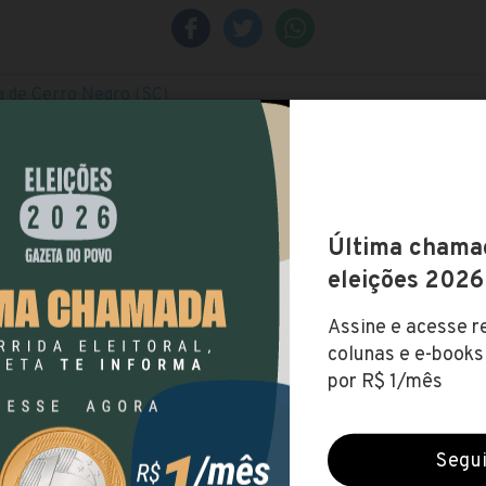
a de Cerro Negro (SC)
s (16 mar 2021)
FUNDAMENTAL
NÍVEL MÉDIO
NÍVEL SUPERIOR
NÍ
te
.508,97
SANTA CATARINA
 NEGRO
V