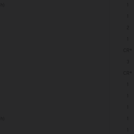
0h)
1
1
2
1
CR*
3
CR*
1
1
1
0h)
1
1