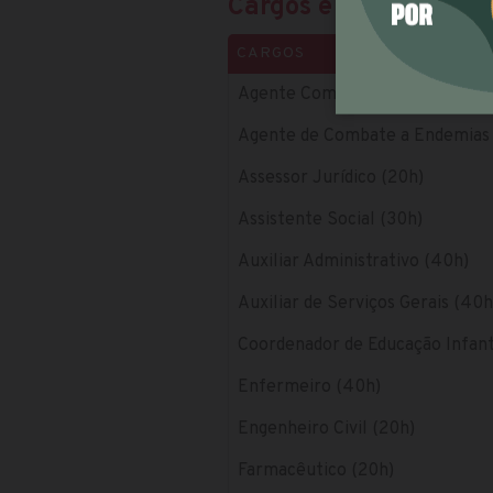
Cargos e salários
CARGOS
Agente Comunitário de Saúde (
Agente de Combate a Endemias
Assessor Jurídico (20h)
Assistente Social (30h)
Auxiliar Administrativo (40h)
Auxiliar de Serviços Gerais (40h
Coordenador de Educação Infant
Enfermeiro (40h)
Engenheiro Civil (20h)
Farmacêutico (20h)