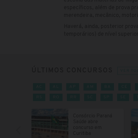
escolha das matérias de líng
específicos, além de prova prá
merendeira, mecânico, motoris
Haverá, ainda, posterior prova
temporários) de nível superior
ÚLTIMOS CONCURSOS
VER TO
AC
AL
AP
AM
BA
CE
RS
RO
RR
SC
SP
SE
Consórcio Paraná
Saúde abre
concurso em
Curitiba