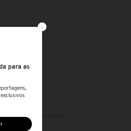
VEL TÉCNICO
eja mais concursos:
Prefeituras
→