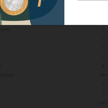
VAGA
40h)
14
 (40h)
1
1
1
1
)
8
il (40h)
CR*
1
1
CR*