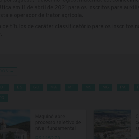
ua portuguesa, raciocínio lógico, matemática, conhecim
tica em 11 de abril de 2021 para os inscritos para auxili
ta e operador de trator agrícola.
 de títulos de caráter classificatório para os inscritos 
.
DOS →
DF
ES
GO
MA
MT
MS
MG
PA
TO
Maquiné abre
C
processo seletivo de
c
nível fundamental
s
R$ 1.152,73
a