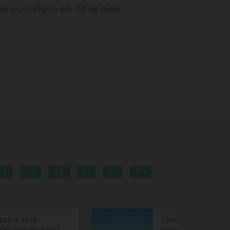
ção psicológica em 08 de maio
PB
PR
PE
PI
RJ
RN
astro abre
Joinville abre