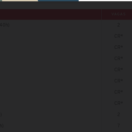
VAGAS
(40h)
2
CR*
CR*
CR*
CR*
CR*
CR*
CR*
)
2
h)
7