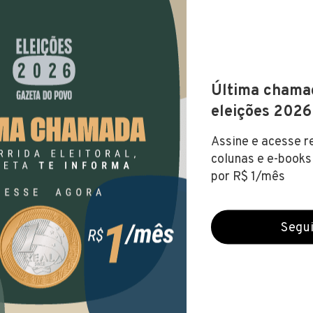
a de Castro (PR)
s (15 mar 2022)
FUNDAMENTAL
NÍVEL MÉDIO
NÍVEL SUPERIOR
NÍ
te
069,81
PARANÁ
O
V