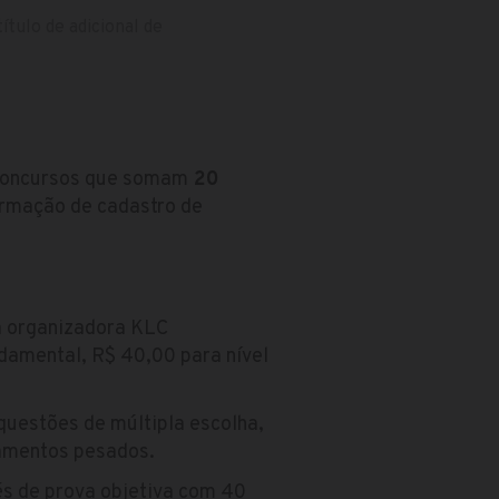
ítulo de adicional de
s concursos que somam
20
formação de cadastro de
a organizadora KLC
ndamental, R$ 40,00 para nível
questões de múltipla escolha,
pamentos pesados.
s de prova objetiva com 40