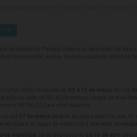
erá, ainda, o acréscimo de 30% sobre o valor do vencimento a t
RTOS
ípio do estado do Paraná, reabriu as inscrições de doi
nível fundamental, médio, técnico e superior, além da 
crições serão recebidas de
02 a 15 de março
no site d
ipação no valor de R$ 30,00 para os cargos de nível fu
cnico e R$ 100,00 para nível superior.
s no dia
27 de março
através de prova objetiva com 45 
de abril para as vagas de motorista e operador de equi
arda municipal
serão avaliados no dia
10 de abril
atravé