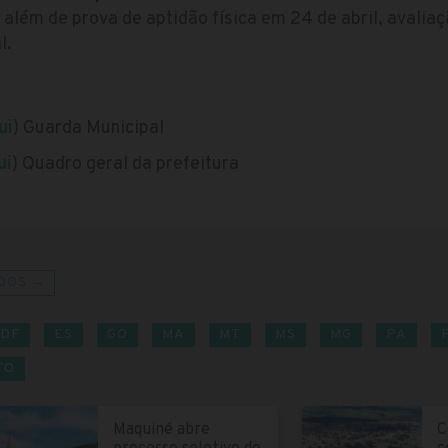
 além de prova de aptidão física em 24 de abril, avalia
l.
ui
) Guarda Municipal
ui
) Quadro geral da prefeitura
DOS →
DF
ES
GO
MA
MT
MS
MG
PA
TO
Maquiné abre
C