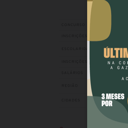
Prefeitur
CONCURSO
Encerrada
INSCRIÇÕES
ESCOLARIDADE
NÍVEL 
Visite o si
INSCRIÇÕES
até R$ 5.
SALÁRIOS
REGIÃO
SUL
CIDADES
CASTR