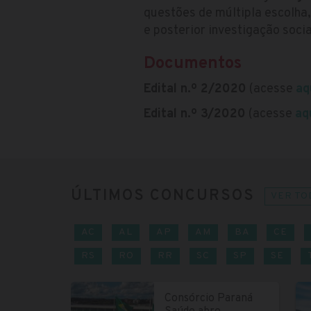
questões de múltipla escolha,
e posterior investigação socia
Documentos
Edital n.º 2/2020
(acesse
aq
Edital n.º 3/2020
(acesse
aq
ÚLTIMOS CONCURSOS
VER TO
AC
AL
AP
AM
BA
CE
RS
RO
RR
SC
SP
SE
Consórcio Paraná