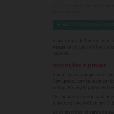
(*) O cargo de guarda municipal t
periculosidade.
MAIS CONCURSOS ABE
A prefeitura de Castro, munic
vagas
em cargos efetivos de 
reserva.
Inscrições e provas
Com o novo cronograma as ins
Concursos, com taxa de partic
médio, R$ 50,00 para nível té
Os candidatos serão avaliado
além de prova prática em 10 
Já os inscritos no cargo de
gu