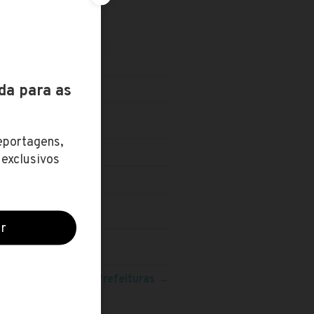
VEL TÉCNICO
eja mais concursos:
Prefeituras
→