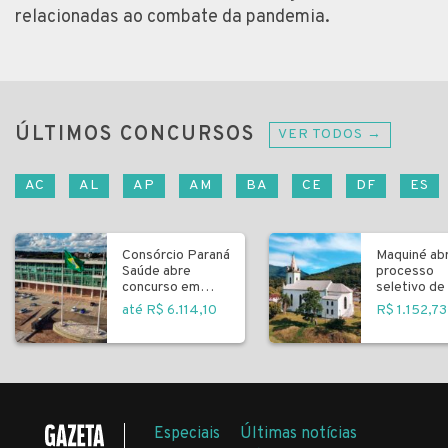
relacionadas ao combate da pandemia.
ÚLTIMOS CONCURSOS
VER TODOS →
AC
AL
AP
AM
BA
CE
DF
ES
Consórcio Paraná
Maquiné ab
Saúde abre
processo
concurso em
seletivo de 
Curitiba
fundamenta
até R$ 6.114,10
R$ 1.152,73
Especiais
Últimas notícias