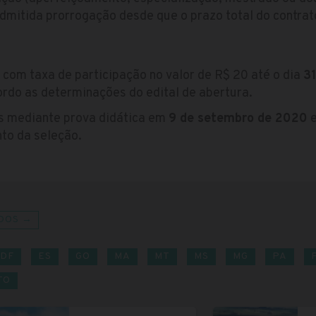
dmitida prorrogação desde que o prazo total do contrat
 com taxa de participação no valor de R$ 20 até o dia
3
ordo as determinações do edital de abertura.
s mediante prova didática em
9 de setembro de 2020
e
to da seleção.
DOS →
DF
ES
GO
MA
MT
MS
MG
PA
TO