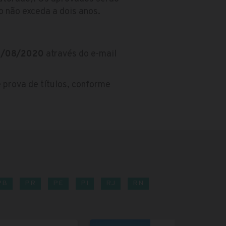
o não exceda a dois anos.
1/08/2020
através do e-mail
 prova de títulos, conforme
PB
PR
PE
PI
RJ
RN