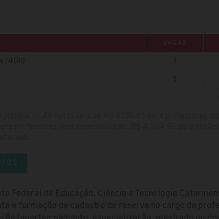
VAGAS
a (40h)
1
1
a jornada de 40 horas será de R$ 3.130,85 para professores c
ara professores com especialização, R$ 4.304,92 para profe
utorado.
RTOS
uto Federal de Educação, Ciência e Tecnologia Catarinen
ta e formação de cadastro de reserva no cargo de profe
ção (aperfeiçoamento, especialização, mestrado ou do