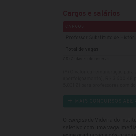
Cargos e salários
CARGOS
Professor Substituto de Históri
Total de vagas
CR: Cadastro de reserva
(*) O valor da remuneração para 
aperfeiçoamento), R$ 3.600,48 p
5.831,21 para professores com do
MAIS CONCURSOS ABE
O
campus
de Videira do Instit
seletivo com uma vaga imedia
exige graduação e pós-gradua