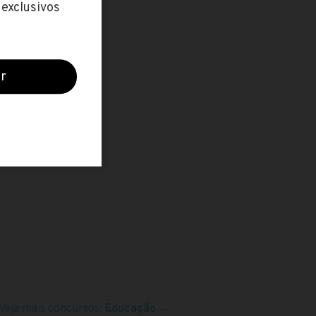
rinense)
Veja mais concursos:
Educação
→