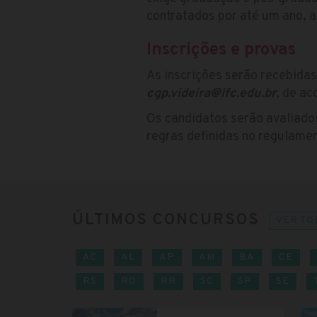
contratados por até um ano, a
Inscrições e provas
As inscrições serão recebidas
cgp.videira@ifc.edu.br
, de ac
Os candidatos serão avaliado
regras definidas no regulamen
ÚLTIMOS CONCURSOS
VER TO
AC
AL
AP
AM
BA
CE
RS
RO
RR
SC
SP
SE