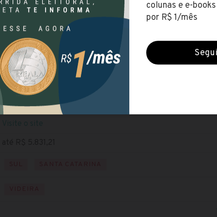
IFC
(Instituto Federal de Educação, Ciência e Tecnologia Cata
Encerradas (31 ago 2020)
NÍVEL SUPERIOR
Baixe o edital
Visite o site
até R$ 5.831,21
SUL
SANTA CATARINA
VIDEIRA