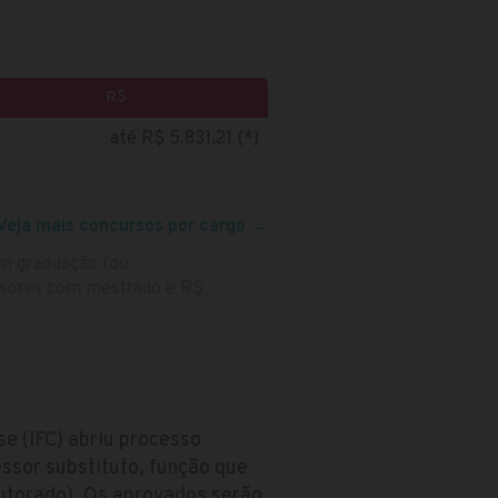
R$
até R$ 5.831,21 (*)
Veja mais concursos por cargo
→
om graduação (ou
ssores com mestrado e R$
se (IFC) abriu processo
ssor substituto, função que
utorado). Os aprovados serão