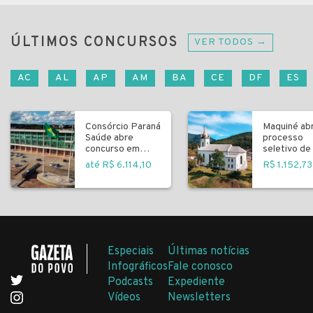
ÚLTIMOS CONCURSOS
VER TODOS →
AC
AL
AP
AM
BA
CE
DF
ES
Consórcio Paraná
Maquiné ab
Saúde abre
processo
concurso em
seletivo de 
Curitiba
fundamenta
até R$ 6.114,10
R$ 1.152,73
Especiais
Últimas notícias
Infográficos
Fale conosco
Podcasts
Expediente
Vídeos
Newsletters