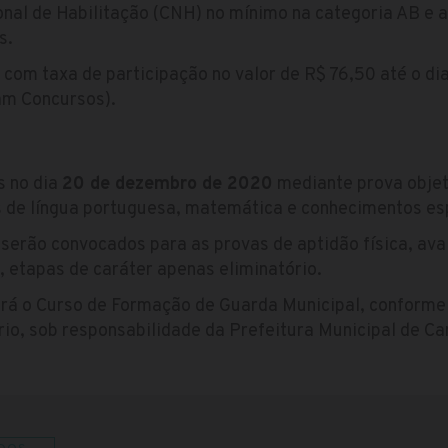
onal de Habilitação (CNH) no mínimo na categoria AB e 
s.
 com taxa de participação no valor de R$ 76,50 até o di
am Concursos).
s no dia
20 de dezembro de 2020
mediante prova obje
s de língua portuguesa, matemática e conhecimentos esp
serão convocados para as provas de aptidão física, ava
, etapas de caráter apenas eliminatório.
rá o Curso de Formação de Guarda Municipal, conforme m
rio, sob responsabilidade da Prefeitura Municipal de C