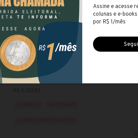
Prefeitura de Campo Limpo Paulista (SP)
Encerradas (17 nov 2020)
NÍVEL MÉDIO
Baixe o edital
Visite o site
R$ 2.333,80
SUDESTE
SÃO PAULO
CAMPO LIMPO PAULISTA
V