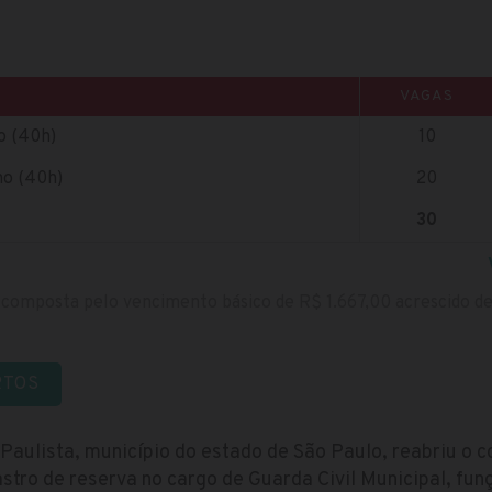
VAGAS
no (40h)
10
no (40h)
20
30
composta pelo vencimento básico de R$ 1.667,00 acrescido de
RTOS
Paulista, município do estado de São Paulo, reabriu o 
tro de reserva no cargo de Guarda Civil Municipal, funç