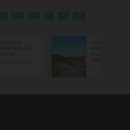
PB
PR
PE
PI
RJ
RN
astro abre
Joinville abre
oncurso de nível
seleção para
uperior
arquitetos e
engenheiros
té R$ 10.688,88
R$ 6.004,35