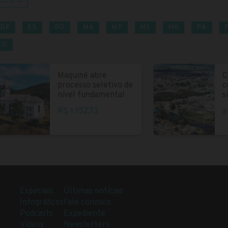
DOS →
DF
ES
GO
MA
MT
MS
MG
PA
TO
Maquiné abre
C
processo seletivo de
c
nível fundamental
s
R$ 1.152,73
a
Especiais
Últimas notícias
Infográficos
Fale conosco
Podcasts
Expediente
Vídeos
Newsletters