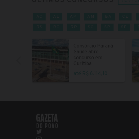
ÚLTIMOS CONCURSOS
VER TO
AC
AL
AP
AM
BA
CE
RS
RO
RR
SC
SP
SE
Consórcio Paraná
Saúde abre
concurso em
Curitiba
até R$ 6.114,10