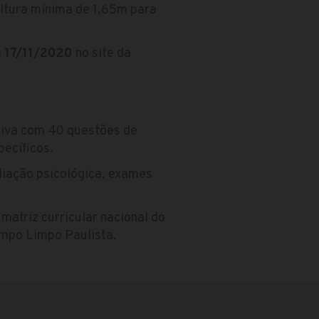
altura mínima de 1,65m para
a
17/11/2020
no site da
tiva com 40 questões de
ecíficos.
liação psicológica, exames
atriz curricular nacional do
ampo Limpo Paulista.