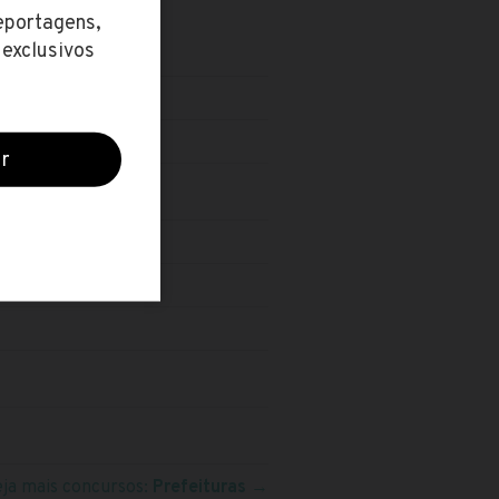
eja mais concursos:
Prefeituras
→