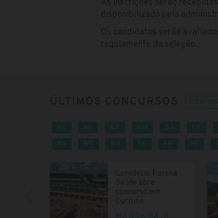
As inscrições serão recebida
disponibilizado pela administ
Os candidatos serão avaliados
regulamento da seleção.
ÚLTIMOS CONCURSOS
VER TO
AC
AL
AP
AM
BA
CE
RS
RO
RR
SC
SP
SE
Consórcio Paraná
Saúde abre
concurso em
Curitiba
até R$ 6.114,10