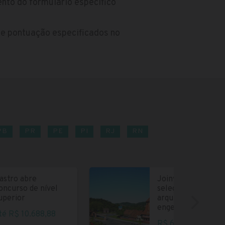
nto do formulário específico
de pontuação especificados no
PB
PR
PE
PI
RJ
RN
astro abre
Joinville abre
oncurso de nível
seleção para
uperior
arquitetos e
engenheiros
té R$ 10.688,88
R$ 6.004,35