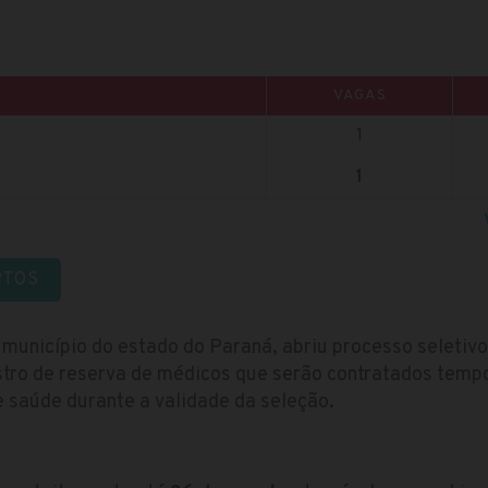
VAGAS
1
1
RTOS
 município do estado do Paraná, abriu processo seleti
tro de reserva de médicos que serão contratados temp
 saúde durante a validade da seleção.