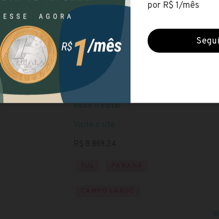
Prefeitura de Campo Largo (PR)
Encerradas (26 ago 2022)
NÍVEL SUPERIOR
Baixe o edital
Visite o site
R$ 8.869,24
SUL
PARANÁ
CAMPO LARGO
V