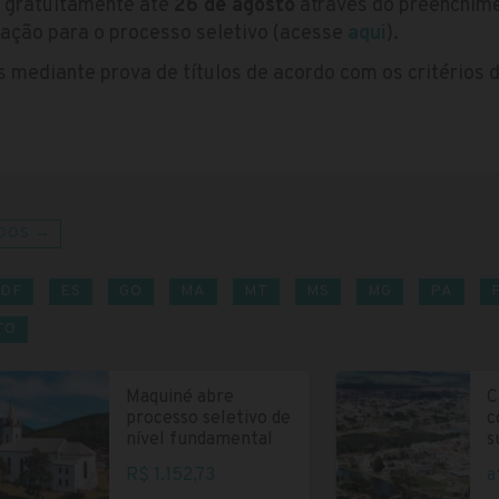
s gratuitamente até
26 de agosto
através do preenchime
ração para o processo seletivo (acesse
aqui
).
 mediante prova de títulos de acordo com os critérios 
DOS →
DF
ES
GO
MA
MT
MS
MG
PA
TO
Maquiné abre
C
processo seletivo de
c
nível fundamental
s
R$ 1.152,73
a