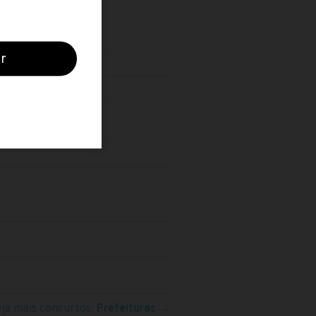
eja mais concursos:
Prefeituras
→