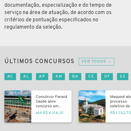
documentação, especialização e do tempo de
serviço na área de atuação, de acordo com os
critérios de pontuação especificados no
regulamento da seleção.
ÚLTIMOS CONCURSOS
VER TODOS →
AC
AL
AP
AM
BA
CE
DF
ES
Consórcio Paraná
Maquiné ab
Saúde abre
processo
concurso em
seletivo de 
Curitiba
fundamenta
até R$ 6.114,10
R$ 1.152,73