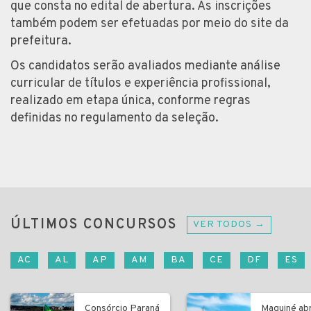
que consta no edital de abertura. As inscrições
também podem ser efetuadas por meio do site da
prefeitura.
Os candidatos serão avaliados mediante análise
curricular de títulos e experiência profissional,
realizado em etapa única, conforme regras
definidas no regulamento da seleção.
ÚLTIMOS CONCURSOS
VER TODOS →
AC
AL
AP
AM
BA
CE
DF
ES
Consórcio Paraná
Maquiné ab