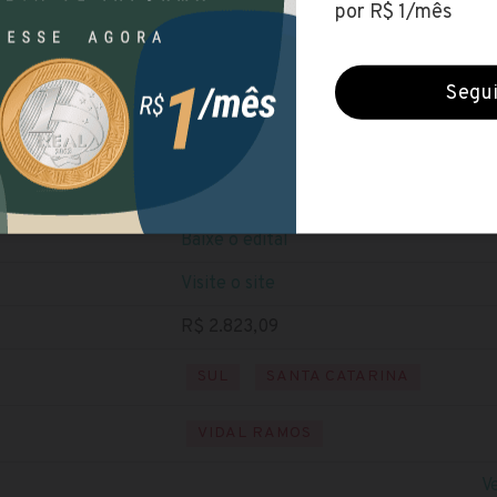
Câmara de Vidal Ramos (SC)
Encerradas (25 ago 2022)
NÍVEL SUPERIOR
Baixe o edital
Visite o site
R$ 2.823,09
SUL
SANTA CATARINA
VIDAL RAMOS
V