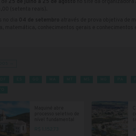
s de
25 de julho a 25 de agosto
no site da organizadora 
,00 (setenta reais).
s no dia
04 de setembro
através de prova objetiva de m
a, matemática, conhecimentos gerais e conhecimentos e
DOS →
DF
ES
GO
MA
MT
MS
MG
PA
TO
Maquiné abre
C
processo seletivo de
c
nível fundamental
s
R$ 1.152,73
a