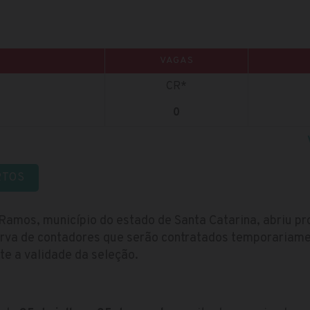
VAGAS
CR*
0
RTOS
 Ramos, município do estado de Santa Catarina, abriu pr
erva de contadores que serão contratados temporariam
te a validade da seleção.