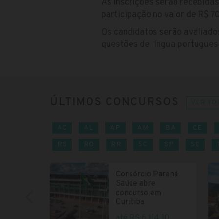
As inscrições serão recebida
participação no valor de R$ 70
Os candidatos serão avaliado
questões de língua portugues
ÚLTIMOS CONCURSOS
VER TO
AC
AL
AP
AM
BA
CE
RS
RO
RR
SC
SP
SE
Consórcio Paraná
Saúde abre
concurso em
Curitiba
até R$ 6.114,10