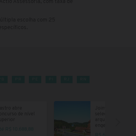
Actio Assessoria, com taxa de
últipla escolha com 25
specíficos.
PB
PR
PE
PI
RJ
RN
astro abre
Joinville abre
oncurso de nível
seleção para
uperior
arquitetos e
engenheiros
té R$ 10.688,88
R$ 6.004,35