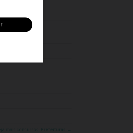
eja mais concursos:
Prefeituras
→