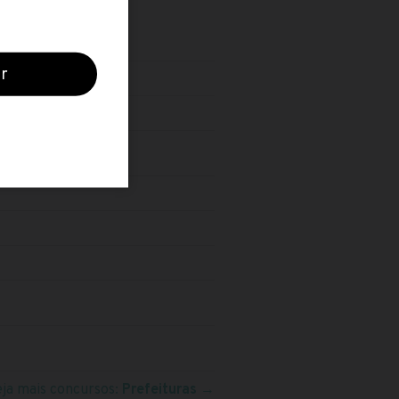
eja mais concursos:
Prefeituras
→