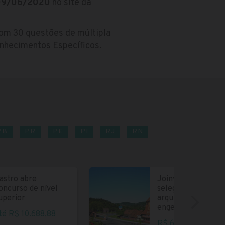
9/06/2020
no site da
om 30 questões de múltipla
nhecimentos Específicos.
PB
PR
PE
PI
RJ
RN
astro abre
Joinville abre
oncurso de nível
seleção para
uperior
arquitetos e
engenheiros
té R$ 10.688,88
R$ 6.004,35