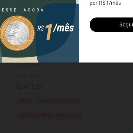
Câmara de São Miguel da Boa Vista (SC)
Encerradas (9 jun 2020)
NÍVEL SUPERIOR
Baixe o edital
Visite o site
R$ 1.772,25
SUL
SANTA CATARINA
SÃO MIGUEL DA BOA VISTA
V