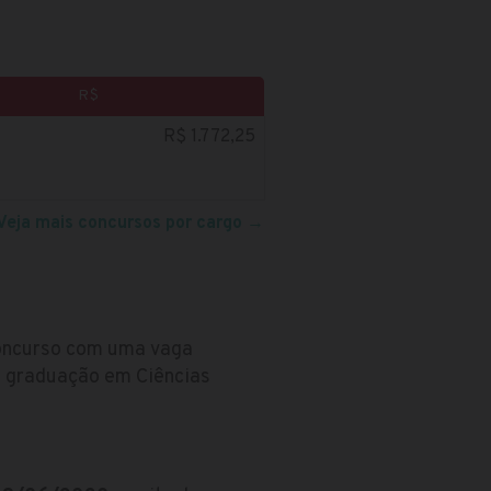
R$
R$ 1.772,25
Veja mais concursos por cargo
→
concurso com uma vaga
a graduação em Ciências