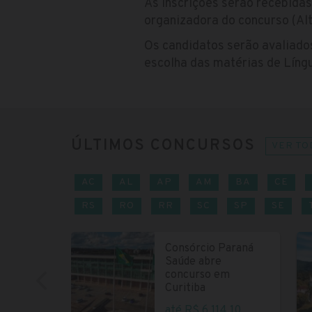
As inscrições serão recebidas
organizadora do concurso (Al
Os candidatos serão avaliado
escolha das matérias de Líng
ÚLTIMOS CONCURSOS
VER TO
AC
AL
AP
AM
BA
CE
RS
RO
RR
SC
SP
SE
Consórcio Paraná
Saúde abre
concurso em
Curitiba
até R$ 6.114,10