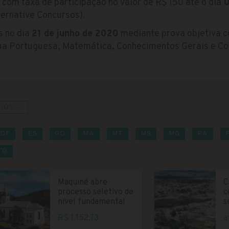
 com taxa de participação no valor de R$ 150 até o dia
0
ternative Concursos).
s no dia
21 de junho de 2020
mediante prova objetiva c
ua Portuguesa, Matemática, Conhecimentos Gerais e Co
DOS →
DF
ES
GO
MA
MT
MS
MG
PA
TO
Maquiné abre
C
processo seletivo de
c
nível fundamental
s
R$ 1.152,73
a