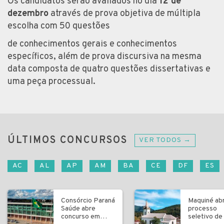
Os candidatos serão avaliados no dia
12 de
dezembro
através de prova objetiva de múltipla
escolha com 50 questões
de conhecimentos gerais e conhecimentos
específicos, além de prova discursiva na mesma
data composta de quatro questões dissertativas e
uma peça processual.
ÚLTIMOS CONCURSOS
VER TODOS →
AC
AL
AP
AM
BA
CE
DF
ES
Consórcio Paraná
Maquiné ab
Saúde abre
processo
concurso em
seletivo de 