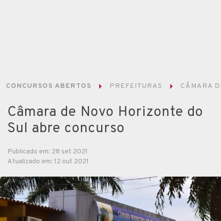
CONCURSOS ABERTOS
PREFEITURAS
CÂMARA DE
Câmara de Novo Horizonte do
Sul abre concurso
Publicado em: 28 set 2021
Atualizado em: 12 out 2021