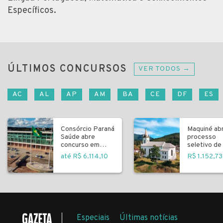
Específicos.
ÚLTIMOS CONCURSOS
VER TODOS →
AC
AL
AP
AM
BA
CE
DF
ES
Consórcio Paraná
Maquiné ab
Saúde abre
processo
concurso em
seletivo de 
Curitiba
fundamenta
até R$ 6.114,10
R$ 1.152,73
Especiais
Últimas notícias