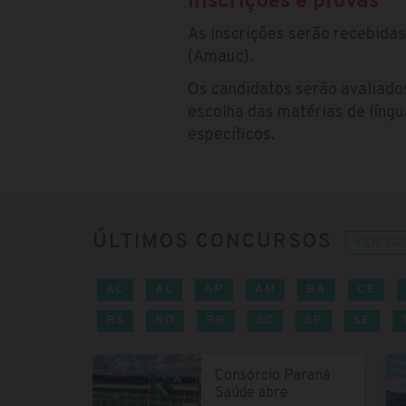
Inscrições e provas
As inscrições serão recebida
(Amauc).
Os candidatos serão avaliado
escolha das matérias de língu
específicos.
ÚLTIMOS CONCURSOS
VER TO
AC
AL
AP
AM
BA
CE
RS
RO
RR
SC
SP
SE
Consórcio Paraná
Saúde abre