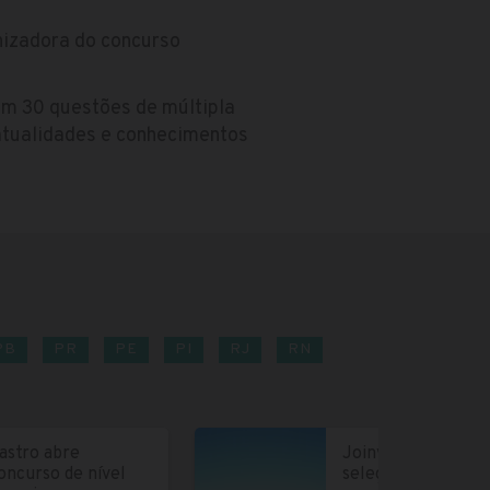
nizadora do concurso
om 30 questões de múltipla
 atualidades e conhecimentos
PB
PR
PE
PI
RJ
RN
astro abre
Joinville abre
oncurso de nível
seleção para