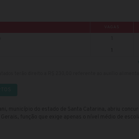
VAGAS
)
1
1
tados terão direito a R$ 230,00 referente ao auxílio aliment
RTOS
ani, município do estado de Santa Catarina, abriu conc
 Gerais, função que exige apenas o nível médio de esco