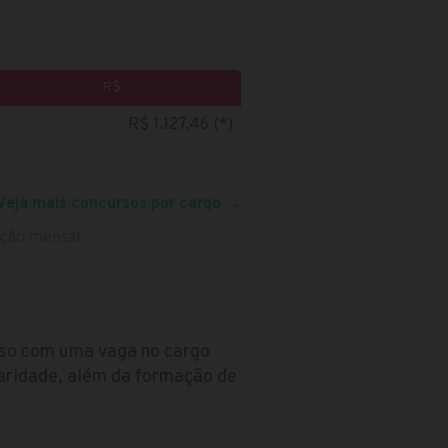
R$
R$ 1.127,46 (*)
Veja mais concursos por cargo
→
ação mensal.
urso com uma vaga no cargo
laridade, além da formação de