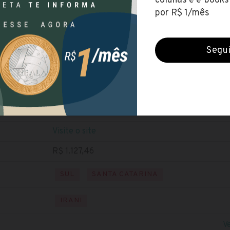
Prefeitura de Irani (SC)
Encerradas (14 jul 2021)
NÍVEL MÉDIO
Baixe o edital
Visite o site
R$ 1.127,46
SUL
SANTA CATARINA
IRANI
V