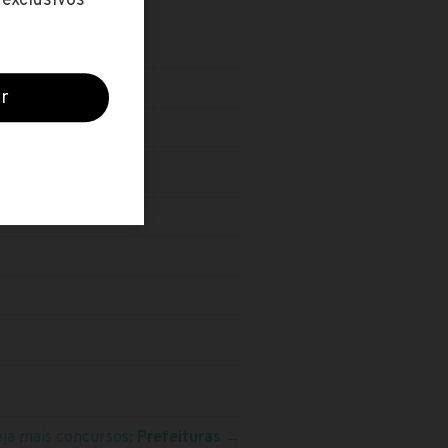
eja mais concursos:
Prefeituras
→