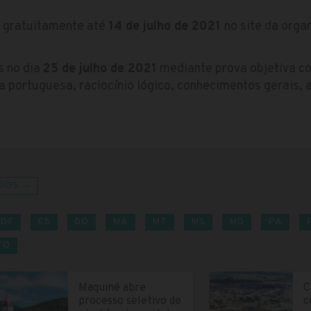
s gratuitamente até
14 de julho de 2021
no site da orga
s no dia
25 de julho de 2021
mediante prova objetiva c
a portuguesa, raciocínio lógico, conhecimentos gerais,
DOS →
DF
ES
GO
MA
MT
MS
MG
PA
TO
Maquiné abre
C
processo seletivo de
c