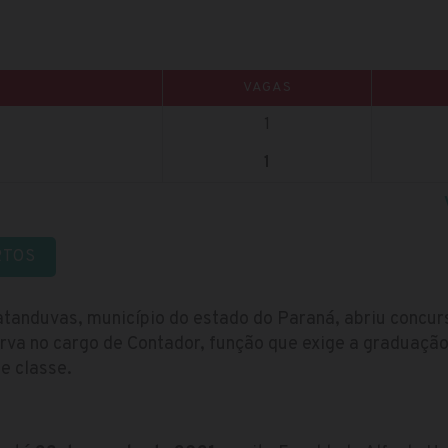
VAGAS
1
1
RTOS
tanduvas, município do estado do Paraná, abriu concu
rva no cargo de Contador, função que exige a graduação
e classe.