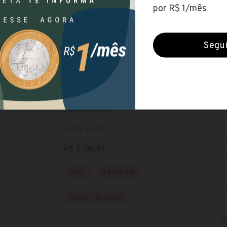
Câmara de Catanduvas (PR)
Encerradas (23 ago 2021)
NÍVEL SUPERIOR
Baixe o edital
Visite o site
R$ 3.186,69
SUL
PARANÁ
CATANDUVAS
V