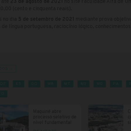
s até
23 de agosto de 2021
no site Faculdade Alfa de 
0,00 (cento e cinquenta reais).
s no dia
5 de setembro de 2021
mediante prova objetiv
 de língua portuguesa, raciocínio lógico, conhecimentos 
DOS →
DF
ES
GO
MA
MT
MS
MG
PA
TO
Maquiné abre
C
processo seletivo de
c
nível fundamental
s