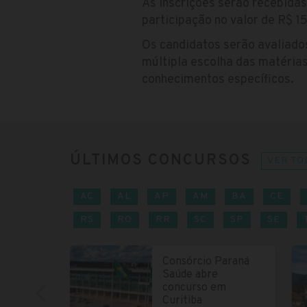
As inscrições serão recebida
participação no valor de R$ 15
Os candidatos serão avaliado
múltipla escolha das matérias
conhecimentos específicos.
ÚLTIMOS CONCURSOS
VER TO
AC
AL
AP
AM
BA
CE
RS
RO
RR
SC
SP
SE
Consórcio Paraná
Saúde abre
concurso em
Curitiba