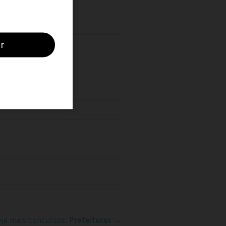
eja mais concursos:
Prefeituras
→