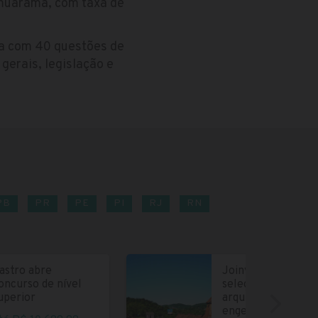
Umuarama, com taxa de
a com 40 questões de
gerais, legislação e
PB
PR
PE
PI
RJ
RN
astro abre
Joinville abre
oncurso de nível
seleção para
uperior
arquitetos e
engenheiros