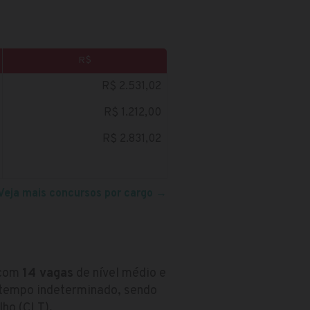
R$
R$ 2.531,02
R$ 1.212,00
R$ 2.831,02
Veja mais concursos por cargo
→
 com
14 vagas
de nível médio e
r tempo indeterminado, sendo
ho (CLT).