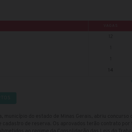
VAGAS
12
1
1
14
RTOS
a, município do estado de Minas Gerais, abriu concurso
e cadastro de reserva. Os aprovados terão contrato po
bmetidos ao regime da Consolidação das Leis do Trabal