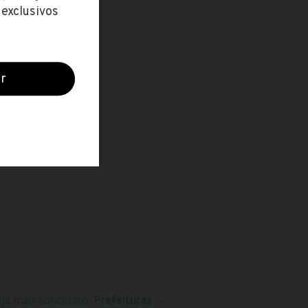
eja mais concursos:
Prefeituras
→