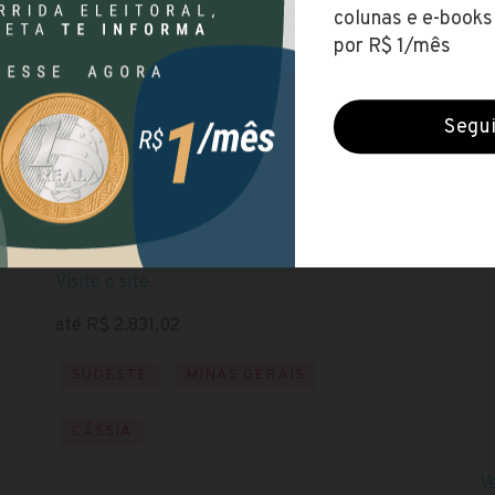
Câmara de Cássia (MG)
Encerradas (8 jul 2022)
NÍVEL MÉDIO
NÍVEL SUPERIOR
Baixe o edital
Visite o site
até R$ 2.831,02
SUDESTE
MINAS GERAIS
CÁSSIA
V