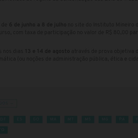
 de
6 de junho a 8 de julho
no site do Instituto Mineiro
rso, com taxa de participação no valor de R$ 80,00 par
s nos dias
13 e 14 de agosto
através de prova objetiva 
tica (ou noções de administração pública, ética e cida
DOS →
DF
ES
GO
MA
MT
MS
MG
PA
TO