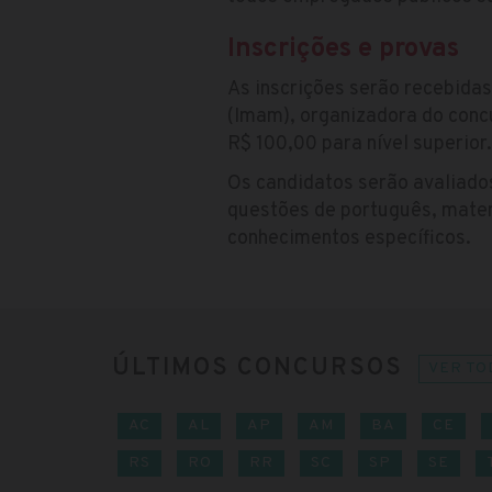
Inscrições e provas
As inscrições serão recebidas
(Imam), organizadora do concu
R$ 100,00 para nível superior.
Os candidatos serão avaliado
questões de português, matemá
conhecimentos específicos.
ÚLTIMOS CONCURSOS
VER TO
AC
AL
AP
AM
BA
CE
RS
RO
RR
SC
SP
SE