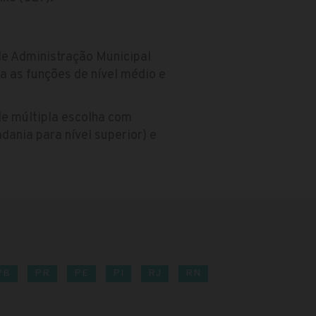
 de Administração Municipal
a as funções de nível médio e
de múltipla escolha com
dania para nível superior) e
PB
PR
PE
PI
RJ
RN