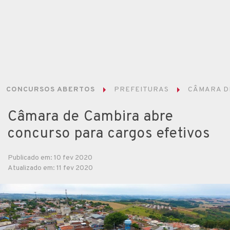
CONCURSOS ABERTOS
PREFEITURAS
CÂMARA D
Câmara de Cambira abre
concurso para cargos efetivos
Publicado em: 10 fev 2020
Atualizado em: 11 fev 2020