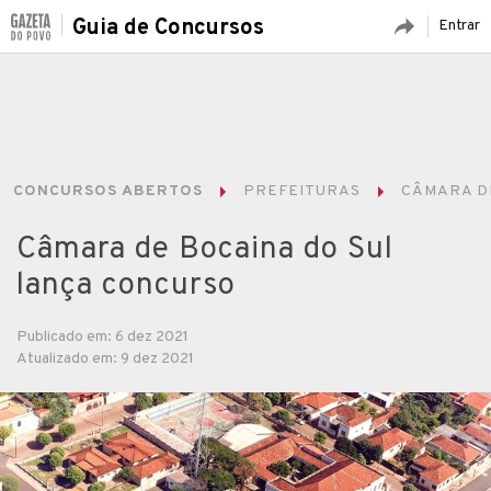
Guia de Concursos
Entrar
CONCURSOS ABERTOS
PREFEITURAS
CÂMARA DE
Câmara de Bocaina do Sul
lança concurso
Publicado em: 6 dez 2021
Atualizado em: 9 dez 2021