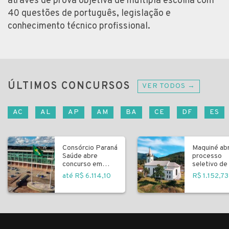
através de prova objetiva de múltipla escolha com
40 questões de português, legislação e
conhecimento técnico profissional.
ÚLTIMOS CONCURSOS
VER TODOS →
AC
AL
AP
AM
BA
CE
DF
ES
Consórcio Paraná
Maquiné ab
Saúde abre
processo
concurso em
seletivo de 
Curitiba
fundamenta
até R$ 6.114,10
R$ 1.152,73