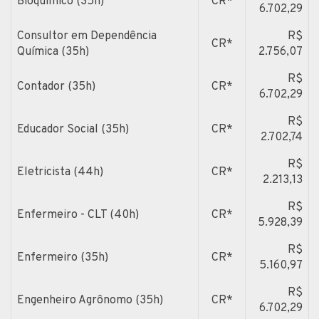
Bioquímico (35h)
CR*
6.702,29
Consultor em Dependência
R$
CR*
Química (35h)
2.756,07
R$
Contador (35h)
CR*
6.702,29
R$
Educador Social (35h)
CR*
2.702,74
R$
Eletricista (44h)
CR*
2.213,13
R$
Enfermeiro - CLT (40h)
CR*
5.928,39
R$
Enfermeiro (35h)
CR*
5.160,97
R$
Engenheiro Agrônomo (35h)
CR*
6.702,29