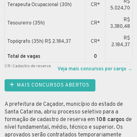
R$
Terapeuta Ocupacional (30h)
CR*
5.024,70
R$
Tesoureiro (35h)
CR*
3.380,48
R$
Topógrafo (35h) R$ 2.184,37
CR*
2.184,37
Total de vagas
0
CR: Cadastro de reserva
Veja mais concursos por cargo
→
MAIS CONCURSOS ABERTOS
A prefeitura de Caçador, município do estado de
Santa Catarina, abriu processo seletivo para a
formação de cadastro de reserva em
108 cargos
de
nível fundamental, médio, técnico e superior. Os
aprovados serão contratados temporariamente