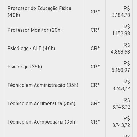
Professor de Educação Física
R$
CR*
(40h)
3.184,78
R$
Professor Monitor (20h)
CR*
1.152,88
R$
Psicólogo - CLT (40h)
CR*
4.868,68
R$
Psicólogo (35h)
CR*
5.160,97
R$
Técnico em Administração (35h)
CR*
3.743,72
R$
Técnico em Agrimensura (35h)
CR*
3.743,72
R$
Técnico em Agropecuária (35h)
CR*
3.743,72