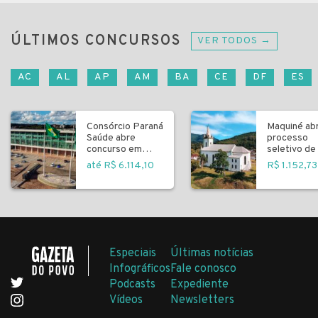
ÚLTIMOS CONCURSOS
VER TODOS →
AC
AL
AP
AM
BA
CE
DF
ES
Consórcio Paraná
Maquiné ab
Saúde abre
processo
concurso em
seletivo de 
Curitiba
fundamenta
até R$ 6.114,10
R$ 1.152,73
Especiais
Últimas notícias
Infográficos
Fale conosco
Podcasts
Expediente
Vídeos
Newsletters