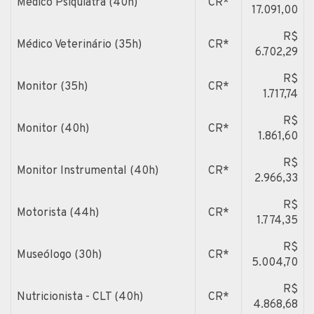
Medico Psiquiatra (40h)
CR*
17.091,00
R$
Médico Veterinário (35h)
CR*
6.702,29
R$
Monitor (35h)
CR*
1.717,74
R$
Monitor (40h)
CR*
1.861,60
R$
Monitor Instrumental (40h)
CR*
2.966,33
R$
Motorista (44h)
CR*
1.774,35
R$
Museólogo (30h)
CR*
5.004,70
R$
Nutricionista - CLT (40h)
CR*
4.868,68