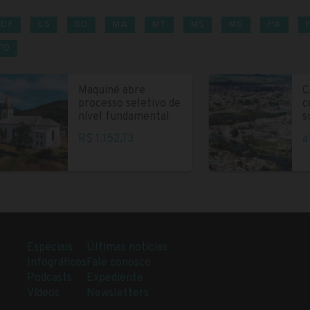
DF
ES
GO
MA
MT
MS
MG
PA
TO
Maquiné abre
C
processo seletivo de
c
nível fundamental
s
R$ 1.152,73
a
Especiais
Últimas notícias
Infográficos
Fale conosco
Podcasts
Expediente
Vídeos
Newsletters