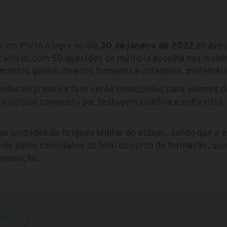
s em Porto Alegre no dia
30 de janeiro de 2022
através
ficatório, com 50 questões de múltipla escolha das maté
imentos gerais, direitos humanos e cidadania, matemáti
ficados na primeira fase serão convocados para exames 
icológico composto por testagem coletiva e entrevista,
s unidades da Brigada Militar do estado, sendo que a es
tida pelos candidatos ao final do curso de formação, que
 nomeação.
DOS →