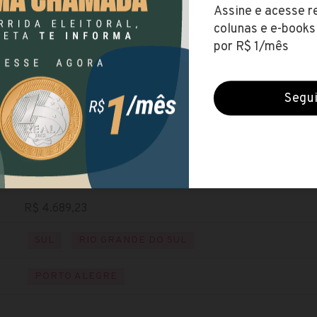
PMRS
(Brigada Militar do Rio Grande do Sul)
Encerradas (30 dez 2021)
NÍVEL MÉDIO
Baixe o edital
Visite o site
R$ 4.689,23
SUL
RIO GRANDE DO SUL
PORTO ALEGRE