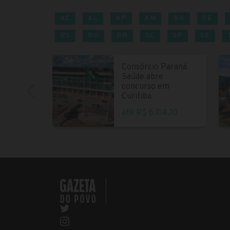
AC
AL
AP
AM
BA
CE
RS
RO
RR
SC
SP
SE
Consórcio Paraná
Saúde abre
concurso em
Curitiba
até R$ 6.114,10