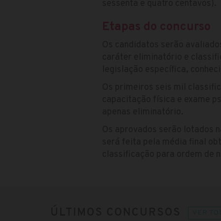
sessenta e quatro centavos).
Etapas do concurso
Os candidatos serão avaliado
caráter eliminatório e classi
legislação específica, conhec
Os primeiros seis mil classi
capacitação física e exame ps
apenas eliminatório.
Os aprovados serão lotados na
será feita pela média final ob
classificação para ordem de
ÚLTIMOS CONCURSOS
VER TO