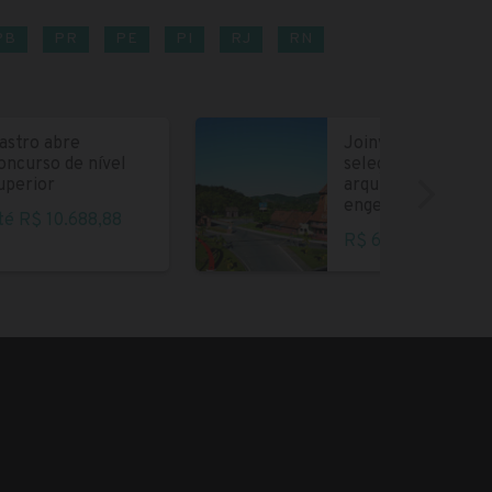
PB
PR
PE
PI
RJ
RN
astro abre
Joinville abre
oncurso de nível
seleção para
uperior
arquitetos e
engenheiros
té R$ 10.688,88
R$ 6.004,35