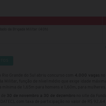
dado da Brigada Militar (40h)
RTOS
o Rio Grande do Sul abriu concurso com
4.000 vagas
no 
a Militar, função de nível médio que exige idade máxima
ra mínima de 1,65m para homens e 1,60m, para mulheres
s de
30 de novembro a 30 de dezembro
no site da Fun
DATEC), com taxa de participação no valor de R$ 92,64 