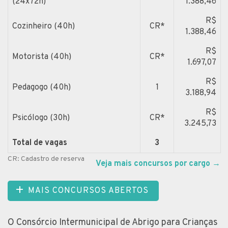
(24x72h)
1.388,46
R$
Cozinheiro (40h)
CR*
1.388,46
R$
Motorista (40h)
CR*
1.697,07
R$
Pedagogo (40h)
1
3.188,94
R$
Psicólogo (30h)
CR*
3.245,73
Total de vagas
3
CR: Cadastro de reserva
Veja mais concursos por cargo
→
MAIS CONCURSOS ABERTOS
O Consórcio Intermunicipal de Abrigo para Crianças