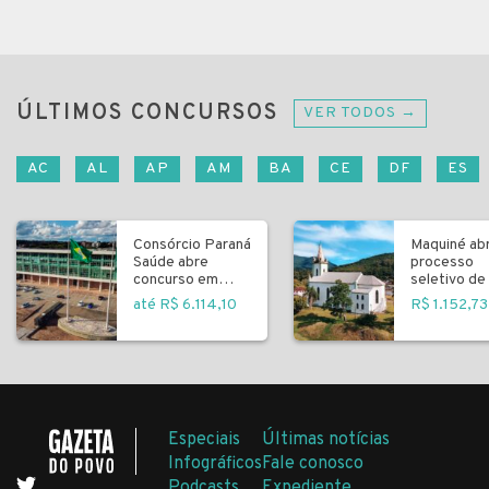
ÚLTIMOS CONCURSOS
VER TODOS →
AC
AL
AP
AM
BA
CE
DF
ES
Consórcio Paraná
Maquiné ab
Saúde abre
processo
concurso em
seletivo de 
Curitiba
fundamenta
até R$ 6.114,10
R$ 1.152,73
Especiais
Últimas notícias
Infográficos
Fale conosco
Podcasts
Expediente