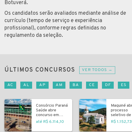
Botuverá.
Os candidatos serão avaliados mediante análise de
currículo (tempo de serviço e experiência
profissional), conforme regras definidas no
regulamento da seleção.
ÚLTIMOS CONCURSOS
VER TODOS →
AC
AL
AP
AM
BA
CE
DF
ES
Consórcio Paraná
Maquiné ab
Saúde abre
processo
concurso em
seletivo de 
Curitiba
fundamenta
até R$ 6.114,10
R$ 1.152,73