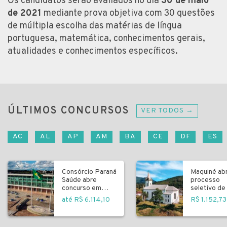
Os candidatos serão avaliados no dia
30 de maio
de 2021
mediante prova objetiva com 30 questões
de múltipla escolha das matérias de língua
portuguesa, matemática, conhecimentos gerais,
atualidades e conhecimentos específicos.
ÚLTIMOS CONCURSOS
VER TODOS →
AC
AL
AP
AM
BA
CE
DF
ES
Consórcio Paraná
Maquiné ab
Saúde abre
processo
concurso em
seletivo de 
Curitiba
fundamenta
até R$ 6.114,10
R$ 1.152,73