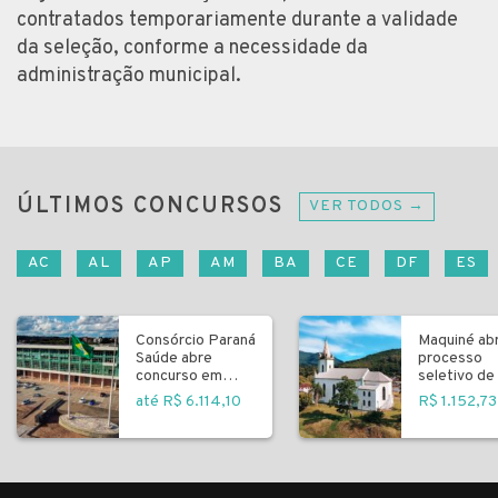
contratados temporariamente durante a validade
da seleção, conforme a necessidade da
administração municipal.
ÚLTIMOS CONCURSOS
VER TODOS →
AC
AL
AP
AM
BA
CE
DF
ES
Consórcio Paraná
Maquiné ab
Saúde abre
processo
concurso em
seletivo de 
Curitiba
fundamenta
até R$ 6.114,10
R$ 1.152,73