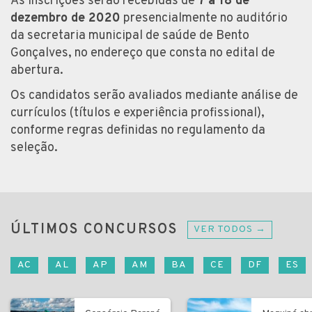
As inscrições serão recebidas de
7 a 18 de
dezembro de 2020
presencialmente no auditório
da secretaria municipal de saúde de Bento
Gonçalves, no endereço que consta no edital de
abertura.
Os candidatos serão avaliados mediante análise de
currículos (títulos e experiência profissional),
conforme regras definidas no regulamento da
seleção.
ÚLTIMOS CONCURSOS
VER TODOS →
AC
AL
AP
AM
BA
CE
DF
ES