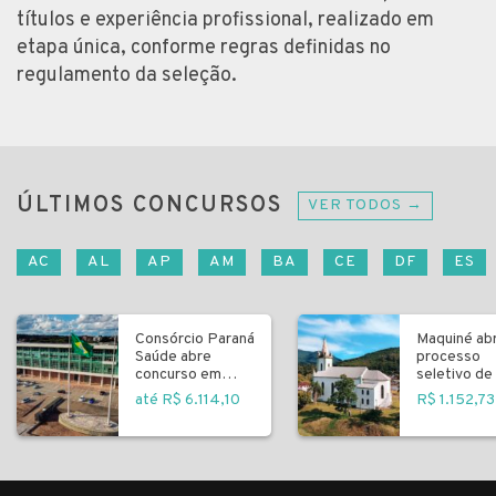
títulos e experiência profissional, realizado em
etapa única, conforme regras definidas no
regulamento da seleção.
ÚLTIMOS CONCURSOS
VER TODOS →
AC
AL
AP
AM
BA
CE
DF
ES
Consórcio Paraná
Maquiné ab
Saúde abre
processo
concurso em
seletivo de 
Curitiba
fundamenta
até R$ 6.114,10
R$ 1.152,73