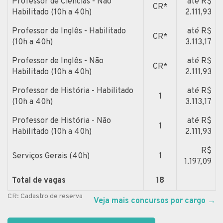
Professor de Ciências - Não
até R$
CR*
Habilitado (10h a 40h)
2.111,93
Professor de Inglês - Habilitado
até R$
CR*
(10h a 40h)
3.113,17
Professor de Inglês - Não
até R$
CR*
Habilitado (10h a 40h)
2.111,93
Professor de História - Habilitado
até R$
1
(10h a 40h)
3.113,17
Professor de História - Não
até R$
1
Habilitado (10h a 40h)
2.111,93
R$
Serviços Gerais (40h)
1
1.197,09
Total de vagas
18
CR: Cadastro de reserva
Veja mais concursos por cargo
→