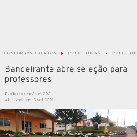
CONCURSOS ABERTOS
PREFEITURAS
PREFEITUR
Bandeirante abre seleção para
professores
Publicado em: 2 set 2021
Atualizado em: 3 set 2021