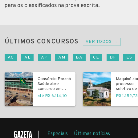
para os classificados na prova escrita.
ÚLTIMOS CONCURSOS
VER TODOS →
AC
AL
AP
AM
BA
CE
DF
ES
Consórcio Paraná
Maquiné ab
Saúde abre
processo
concurso em
seletivo de 
Curitiba
fundamenta
até R$ 6.114,10
R$ 1.152,73
Especiais
Últimas notícias