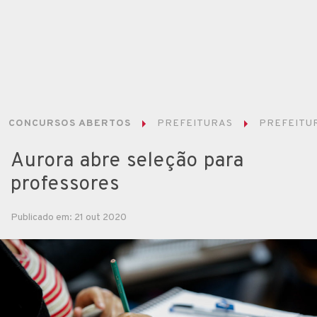
CONCURSOS ABERTOS
PREFEITURAS
PREFEITUR
Aurora abre seleção para
professores
Publicado em: 21 out 2020