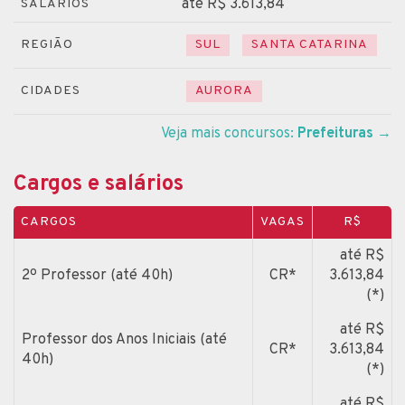
até R$ 3.613,84
SALÁRIOS
REGIÃO
SUL
SANTA CATARINA
CIDADES
AURORA
Veja mais concursos:
Prefeituras
→
Cargos e salários
CARGOS
VAGAS
R$
até R$
2º Professor (até 40h)
CR*
3.613,84
(*)
até R$
Professor dos Anos Iniciais (até
CR*
3.613,84
40h)
(*)
até R$