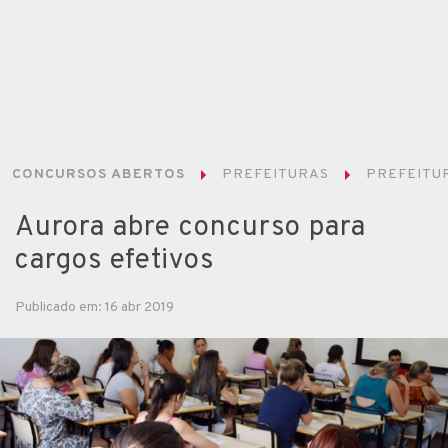
CONCURSOS ABERTOS
PREFEITURAS
PREFEITUR
Aurora abre concurso para
cargos efetivos
Publicado em: 16 abr 2019