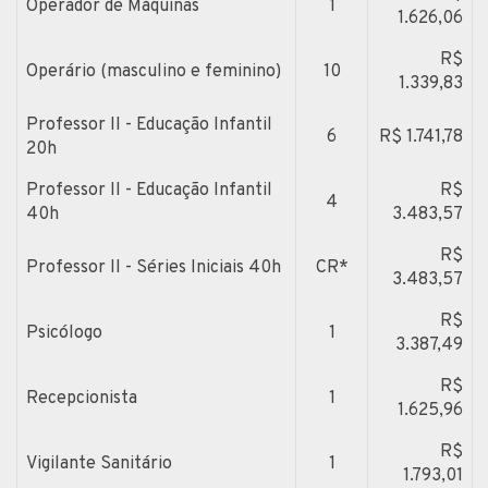
Operador de Máquinas
1
1.626,06
R$
Operário (masculino e feminino)
10
1.339,83
Professor II - Educação Infantil
6
R$ 1.741,78
20h
Professor II - Educação Infantil
R$
4
40h
3.483,57
R$
Professor II - Séries Iniciais 40h
CR*
3.483,57
R$
Psicólogo
1
3.387,49
R$
Recepcionista
1
1.625,96
R$
Vigilante Sanitário
1
1.793,01