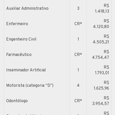
R$
Auxiliar Administrativo
3
1.418,13
R$
Enfermeiro
CR*
4.120,80
R$
Engenheiro Civil
1
4.505,21
R$
Farmacêutico
CR*
4.754,47
R$
Inseminador Artificial
1
1.793,01
R$
Motorista (categoria “D”)
4
1.625,96
R$
Odontólogo
CR*
3.954,57
R$