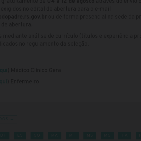
s gratuitamente de
04 a 12 de agosto
através do envio d
xigidos no edital de abertura para o e-mail
dopadre.rs.gov.br
ou de forma presencial na sede da pr
 de abertura.
 mediante análise de currículo (títulos e experiência pr
ificados no regulamento da seleção.
qui
) Médico Clínico Geral
qui
) Enfermeiro
DOS →
DF
ES
GO
MA
MT
MS
MG
PA