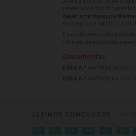
As inscrições serão recebida
preenchida e dos documentos e
departamentopessoal@arroio
endereço que consta no edital
Os candidatos serão avaliados
critérios de pontuação espec
Documentos
Edital n.º 34/2022
(acesse
a
Edital n.º 35/2022
(acesse
a
ÚLTIMOS CONCURSOS
VER TO
AC
AL
AP
AM
BA
CE