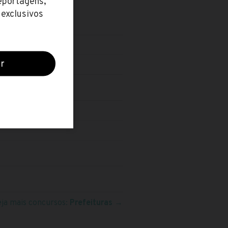
eja mais concursos:
Prefeituras
→