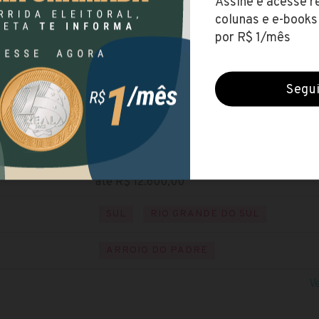
Prefeitura de Arroio do Padre (RS)
Encerradas (12 ago 2022)
NÍVEL SUPERIOR
Visite o site
até R$ 12.600,00
SUL
RIO GRANDE DO SUL
ARROIO DO PADRE
V