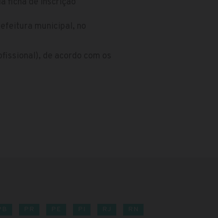
a ficha de inscrição
efeitura municipal, no
ofissional), de acordo com os
PB
PR
PE
PI
RJ
RN