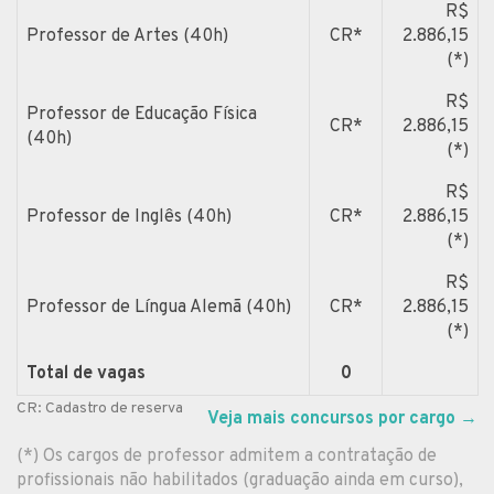
R$
Professor de Artes (40h)
CR*
2.886,15
(*)
R$
Professor de Educação Física
CR*
2.886,15
(40h)
(*)
R$
Professor de Inglês (40h)
CR*
2.886,15
(*)
R$
Professor de Língua Alemã (40h)
CR*
2.886,15
(*)
Total de vagas
0
CR: Cadastro de reserva
Veja mais concursos por cargo
→
(*) Os cargos de professor admitem a contratação de
profissionais não habilitados (graduação ainda em curso),