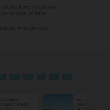
o dos documentos exigidos no
 que consta no edital de
realizado em etapa única,
PB
PR
PE
PI
RJ
RN
astro abre
Joinville abre
oncurso de nível
seleção para
uperior
arquitetos e