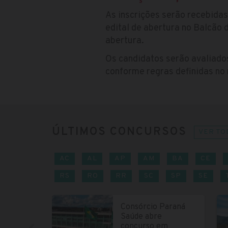
As inscrições serão recebida
edital de abertura no Balcão 
abertura.
Os candidatos serão avaliados
conforme regras definidas no
ÚLTIMOS CONCURSOS
VER TO
AC
AL
AP
AM
BA
CE
RS
RO
RR
SC
SP
SE
Consórcio Paraná
Saúde abre
concurso em