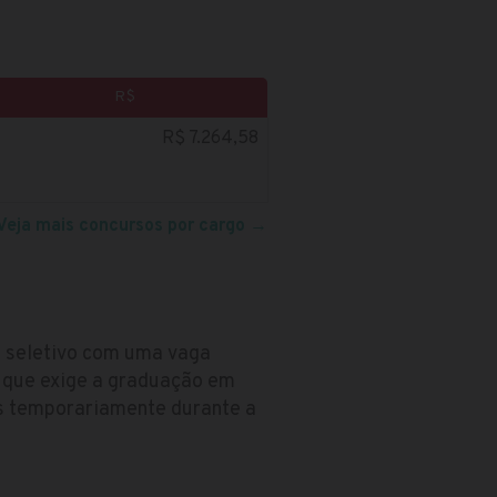
R$
R$ 7.264,58
Veja mais concursos por cargo
→
so seletivo com uma vaga
o que exige a graduação em
os temporariamente durante a