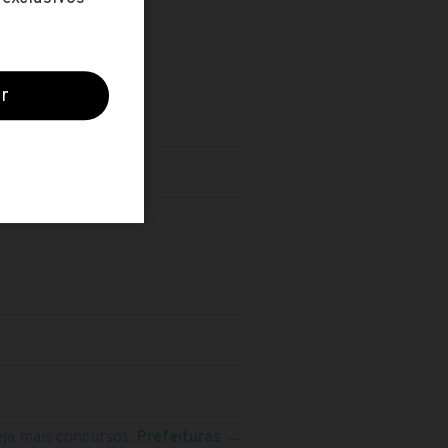
eja mais concursos:
Prefeituras
→