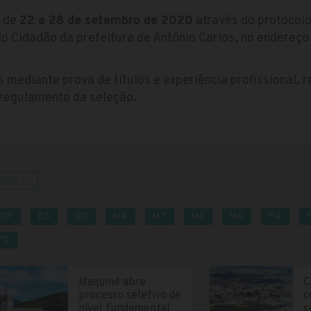
s de
22 a 28 de setembro de 2020
através do protocol
do Cidadão da prefeitura de Antônio Carlos, no endereço
 mediante prova de títulos e experiência profissional, 
 regulamento da seleção.
DOS →
DF
ES
GO
MA
MT
MS
MG
PA
TO
Maquiné abre
C
processo seletivo de
c
nível fundamental
s