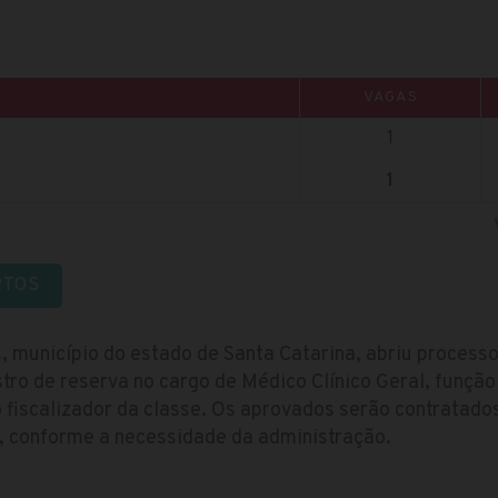
VAGAS
1
1
RTOS
s, município do estado de Santa Catarina, abriu proces
tro de reserva no cargo de Médico Clínico Geral, funçã
o fiscalizador da classe. Os aprovados serão contratad
o, conforme a necessidade da administração.