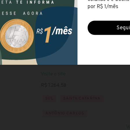
Prefeitura de Antônio Carlos (SC)
Encerradas (28 set 2020)
NÍVEL SUPERIOR
Baixe o edital
Visite o site
R$ 7.264,58
SUL
SANTA CATARINA
ANTÔNIO CARLOS
V