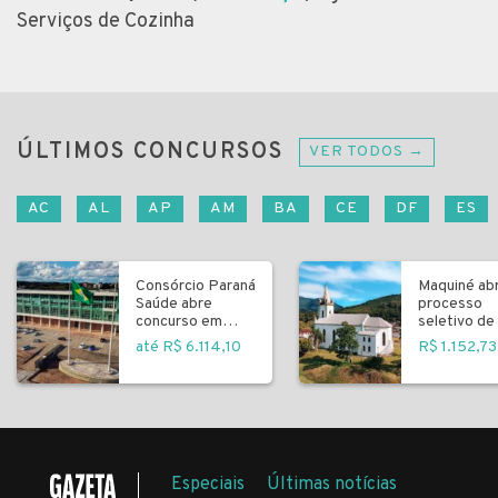
Serviços de Cozinha
ÚLTIMOS CONCURSOS
VER TODOS →
AC
AL
AP
AM
BA
CE
DF
ES
Consórcio Paraná
Maquiné ab
Saúde abre
processo
concurso em
seletivo de 
Curitiba
fundamenta
até R$ 6.114,10
R$ 1.152,73
Especiais
Últimas notícias