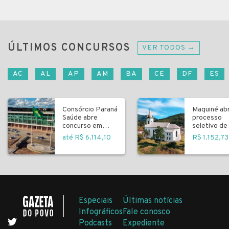
ÚLTIMOS CONCURSOS
VER TODOS →
AC
AL
AP
AM
BA
CE
DF
ES
Consórcio Paraná
Maquiné ab
Saúde abre
processo
concurso em
seletivo de 
Curitiba
fundamenta
até R$ 6.114,10
R$ 1.152,73
Especiais
Últimas notícias
Infográficos
Fale conosco
Podcasts
Expediente