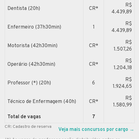
R$
Dentista (20h)
CR*
4.439,89
R$
Enfermeiro (37h30min)
1
4.439,89
R$
Motorista (42h30min)
CR*
1.507,26
R$
Operário (42h30min)
CR*
1.204,18
R$
Professor (*) (20h)
6
1.924,65
R$
Técnico de Enfermagem (40h)
CR*
1.580,99
Total de vagas
7
CR: Cadastro de reserva
Veja mais concursos por cargo
→