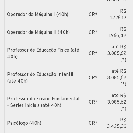
6.089,56
R$
Operador de Máquina I (40h)
CR*
1.776,12
R$
Operador de Máquina II (40h)
CR*
1.966,42
até R$
Professor de Educação Física (até
CR*
3.085,62
40h)
(*)
até R$
Professor de Educação Infantil
CR*
3.085,62
(até 40h)
(*)
até R$
Professor do Ensino Fundamental
CR*
3.085,62
- Séries Iniciais (até 40h)
(*)
R$
Psicólogo (40h)
CR*
3.425,36