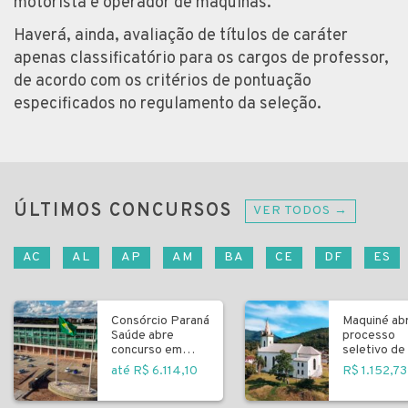
motorista e operador de máquinas.
Haverá, ainda, avaliação de títulos de caráter
apenas classificatório para os cargos de professor,
de acordo com os critérios de pontuação
especificados no regulamento da seleção.
ÚLTIMOS CONCURSOS
VER TODOS →
AC
AL
AP
AM
BA
CE
DF
ES
Consórcio Paraná
Maquiné ab
Saúde abre
processo
concurso em
seletivo de 
Curitiba
fundamenta
até R$ 6.114,10
R$ 1.152,73