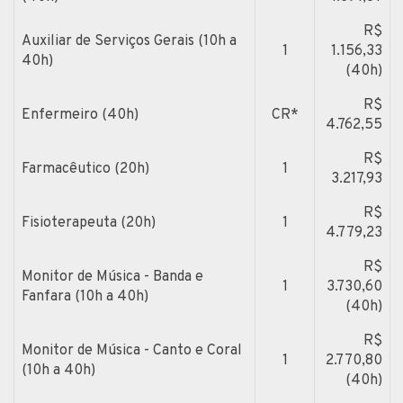
R$
Auxiliar de Serviços Gerais (10h a
1
1.156,33
40h)
(40h)
R$
Enfermeiro (40h)
CR*
4.762,55
R$
Farmacêutico (20h)
1
3.217,93
R$
Fisioterapeuta (20h)
1
4.779,23
R$
Monitor de Música - Banda e
1
3.730,60
Fanfara (10h a 40h)
(40h)
R$
Monitor de Música - Canto e Coral
1
2.770,80
(10h a 40h)
(40h)