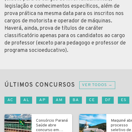
legislação e conhecimentos específicos, além de
prova prática na mesma data para os inscritos nos
cargos de motorista e operador de máquinas.
Haverá, ainda, prova de títulos de caráter
classificatório apenas para os candidatos ao cargo
de professor (exceto para pedagogo e professor de
programa socioeducativo).
ÚLTIMOS CONCURSOS
VER TODOS →
AC
AL
AP
AM
BA
CE
DF
ES
Consórcio Paraná
Maquiné ab
Saúde abre
processo
concurso em
seletivo de 