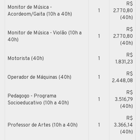
R$
Monitor de Música -
1
2.770,80
Acordeom/Gaita (10h a 40h)
(40h)
R$
Monitor de Música - Violão (10h a
1
2.770,80
40h)
(40h)
R$
Motorista (40h)
1
1.831,23
R$
Operador de Máquinas (40h)
1
2.448,08
R$
Pedagogo - Programa
1
3.516,79
Socioeducativo (10h a 40h)
(40h)
R$
Professor de Artes (10h a 40h)
1
3.366,14
(40h)