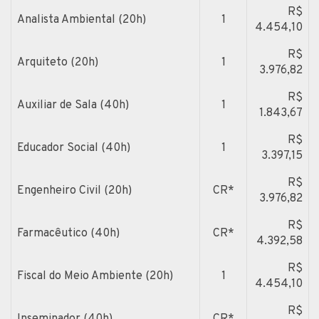
R$
Analista Ambiental (20h)
1
4.454,10
R$
Arquiteto (20h)
1
3.976,82
R$
Auxiliar de Sala (40h)
1
1.843,67
R$
Educador Social (40h)
1
3.397,15
R$
Engenheiro Civil (20h)
CR*
3.976,82
R$
Farmacêutico (40h)
CR*
4.392,58
R$
Fiscal do Meio Ambiente (20h)
1
4.454,10
R$
Inseminador (40h)
CR*