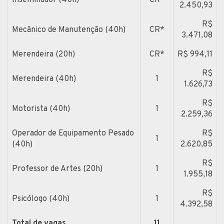
2.450,93
R$
Mecânico de Manutenção (40h)
CR*
3.471,08
Merendeira (20h)
CR*
R$ 994,11
R$
Merendeira (40h)
1
1.626,73
R$
Motorista (40h)
1
2.259,36
Operador de Equipamento Pesado
R$
1
(40h)
2.620,85
R$
Professor de Artes (20h)
1
1.955,18
R$
Psicólogo (40h)
1
4.392,58
Total de vagas
11