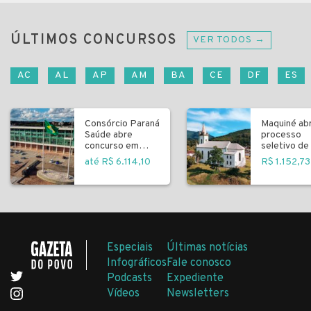
ÚLTIMOS CONCURSOS
VER TODOS →
AC
AL
AP
AM
BA
CE
DF
ES
Consórcio Paraná
Maquiné ab
Saúde abre
processo
concurso em
seletivo de 
Curitiba
fundamenta
até R$ 6.114,10
R$ 1.152,73
Especiais
Últimas notícias
Infográficos
Fale conosco
Podcasts
Expediente
Vídeos
Newsletters