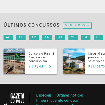
ÚLTIMOS CONCURSOS
VER TODOS →
AC
AL
AP
AM
BA
CE
DF
ES
Consórcio Paraná
Maquiné ab
Saúde abre
processo
concurso em
seletivo de 
Curitiba
fundamenta
até R$ 6.114,10
R$ 1.152,73
Especiais
Últimas notícias
Infográficos
Fale conosco