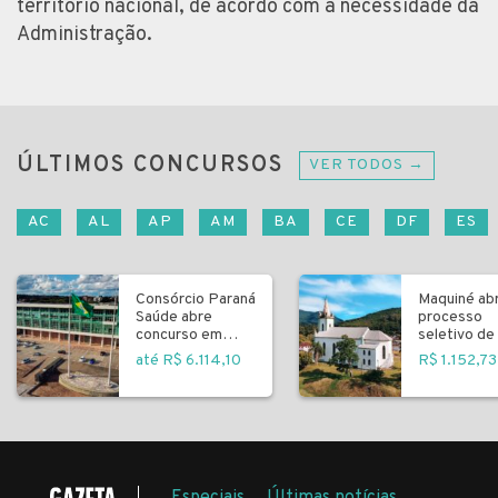
território nacional, de acordo com a necessidade da
Administração.
ÚLTIMOS CONCURSOS
VER TODOS →
AC
AL
AP
AM
BA
CE
DF
ES
Consórcio Paraná
Maquiné ab
Saúde abre
processo
concurso em
seletivo de 
Curitiba
fundamenta
até R$ 6.114,10
R$ 1.152,73
Especiais
Últimas notícias