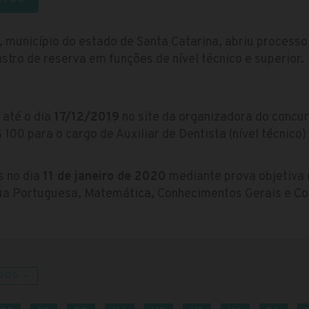
, município do estado de Santa Catarina, abriu process
tro de reserva em funções de nível técnico e superior.
 até o dia
17/12/2019
no site da organizadora do concu
 100 para o cargo de Auxiliar de Dentista (nível técnico
s no dia
11 de janeiro de 2020
mediante prova objetiva 
ua Portuguesa, Matemática, Conhecimentos Gerais e Co
DOS →