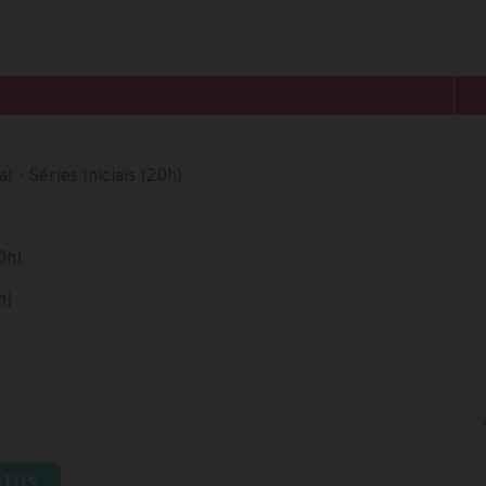
 - Séries Iniciais (20h)
0h)
h)
RTOS