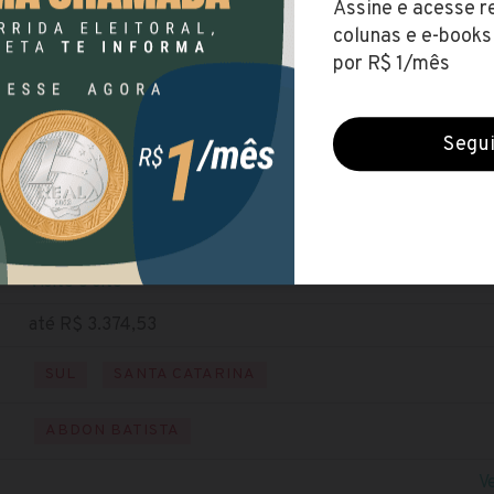
Prefeitura de Abdon Batista (SC)
Encerradas (17 dez 2019)
NÍVEL MÉDIO
NÍVEL SUPERIOR
NÍVEL TÉCNIC
Baixe o edital
Visite o site
até R$ 3.374,53
SUL
SANTA CATARINA
ABDON BATISTA
V