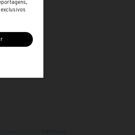
O
eja mais concursos:
Prefeituras
→