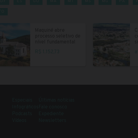
DF
ES
GO
MA
MT
MS
MG
PA
TO
Maquiné abre
C
processo seletivo de
c
nível fundamental
s
R$ 1.152,73
a
Especiais
Últimas notícias
Infográficos
Fale conosco
Podcasts
Expediente
Vídeos
Newsletters