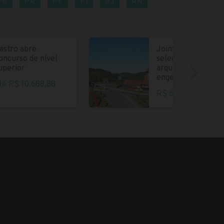
PB
PR
PE
PI
RJ
RN
astro abre
Joinville abre
oncurso de nível
seleção para
uperior
arquitetos e
engenheiros
té R$ 10.688,88
R$ 6.004,35