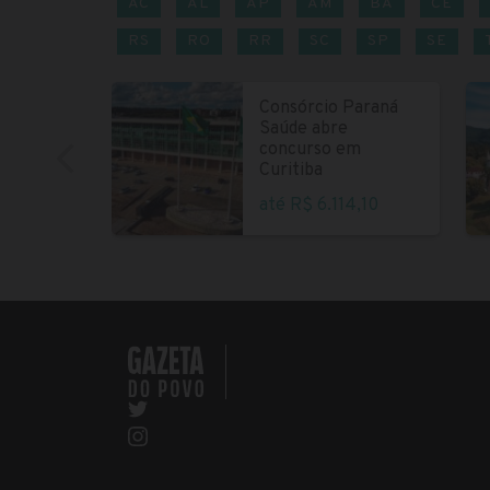
AC
AL
AP
AM
BA
CE
RS
RO
RR
SC
SP
SE
Consórcio Paraná
Saúde abre
concurso em
Curitiba
até R$ 6.114,10