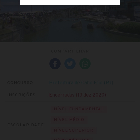
COMPARTILHAR
Prefeitura de Cabo Frio (RJ)
CONCURSO
Encerradas (13 dez 2020)
INSCRIÇÕES
NÍVEL FUNDAMENTAL
NÍVEL MÉDIO
ESCOLARIDADE
NÍVEL SUPERIOR