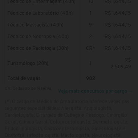
Técnico de Enfermagem (40h)
73
R$ 1.644,15
Técnico de Laboratório (40h)
1
R$ 1.644,15
Técnico Massagista (40h)
9
R$ 1.644,15
Técnico de Necropsia (40h)
2
R$ 1.644,15
Técnico de Radiologia (30h)
CR*
R$ 1.644,15
R$
Turismólogo (20h)
1
2.509,49
Total de vagas
982
CR: Cadastro de reserva
Veja mais concursos por cargo
→
(*) O cargo de Médico de Ambulatório oferece vagas nas
seguintes especialidades: Alergista, Angiologista,
Cardiologista, Cirurgião de Cabeça e Pescoço, Cirurgião
Geral, Clínico Geral, Coloproctologista, Dermatologista,
Endocrinologista, Gastroenterologista, Ginecologista e
Obstetra, Infectologista, Mastologista, Neurologista,