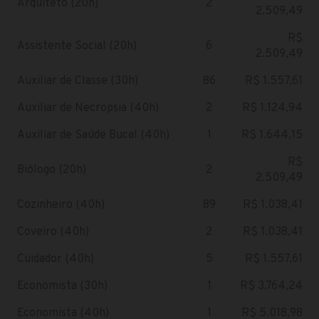
Arquiteto (20h)
2
2.509,49
R$
Assistente Social (20h)
6
2.509,49
Auxiliar de Classe (30h)
86
R$ 1.557,61
Auxiliar de Necropsia (40h)
2
R$ 1.124,94
Auxiliar de Saúde Bucal (40h)
1
R$ 1.644,15
R$
Biólogo (20h)
2
2.509,49
Cozinheiro (40h)
89
R$ 1.038,41
Coveiro (40h)
2
R$ 1.038,41
Cuidador (40h)
5
R$ 1.557,61
Economista (30h)
1
R$ 3.764,24
Economista (40h)
1
R$ 5.018,98