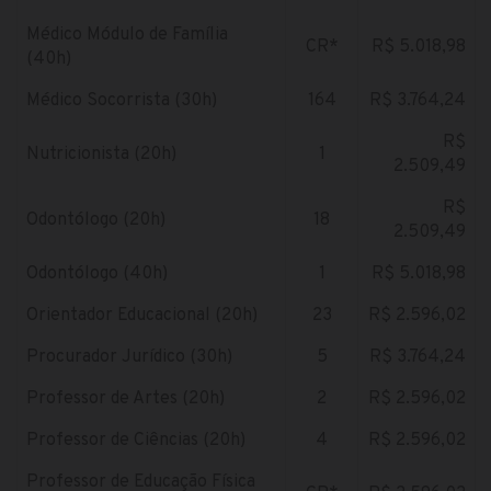
Médico Módulo de Família
CR*
R$ 5.018,98
(40h)
Médico Socorrista (30h)
164
R$ 3.764,24
R$
Nutricionista (20h)
1
2.509,49
R$
Odontólogo (20h)
18
2.509,49
Odontólogo (40h)
1
R$ 5.018,98
Orientador Educacional (20h)
23
R$ 2.596,02
Procurador Jurídico (30h)
5
R$ 3.764,24
Professor de Artes (20h)
2
R$ 2.596,02
Professor de Ciências (20h)
4
R$ 2.596,02
Professor de Educação Física