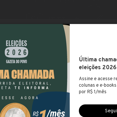
 Indústria (Londrina)
NUTENÇÃO INDUSTRIAL
Faculdades da Indústria SENAI/IEL
 Positivo – UP (Campus CIC)
STRIAL
Universidade Positivo
apuava)
NUTENÇÃO INDUSTRIAL
Universidade Tecnológica Federal do Paraná