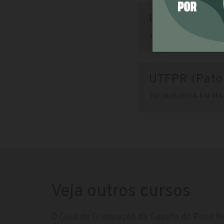
UTFPR (Medi
TECNOLOGIA EM MA
UTFPR (Pato
TECNOLOGIA EM MA
Veja outros cursos
O Guia de Graduação da Gazeta do Povo te 