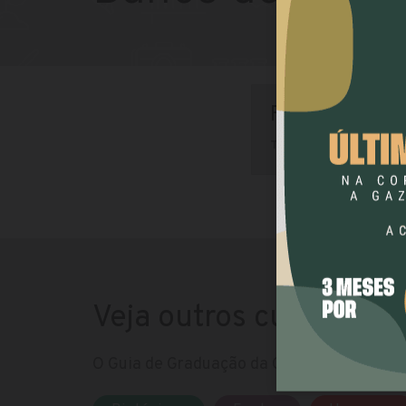
Faculdades da
TECNOLOGIA EM BA
Veja outros cursos
O Guia de Graduação da Gazeta do Povo te 