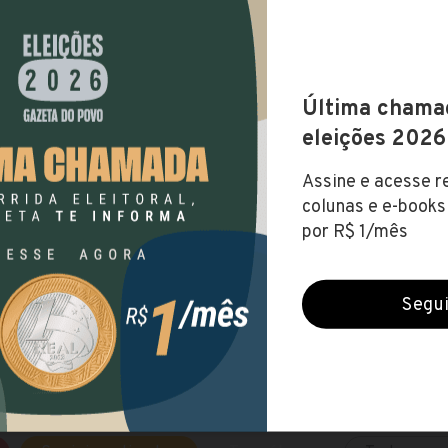
 Indústria (Curitiba)
NCO DE DADOS
Faculdades da Indústria SENAI/IEL
ajuda a encontrar um curso de graduação nas faculdade