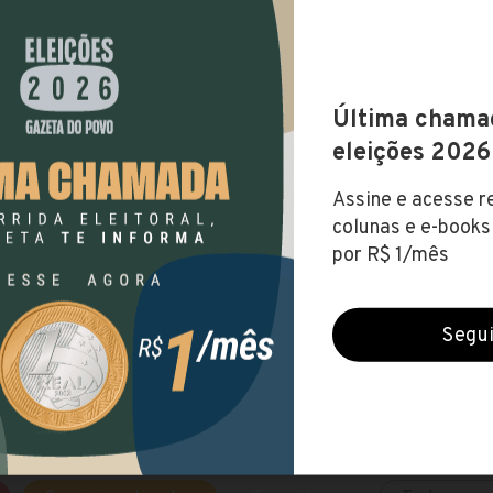
l)
GROECOLOGIA
Universidade Federal do Paraná, Setor Litoral
ajuda a encontrar um curso de graduação nas faculdade