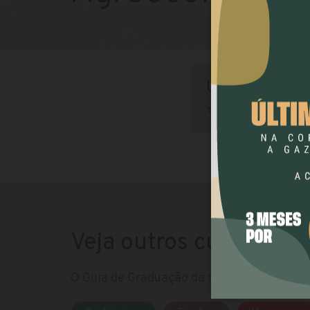
UFPR (Litora
TECNOLOGIA EM A
Veja outros cursos
O Guia de Graduação da Gazeta do Povo te 